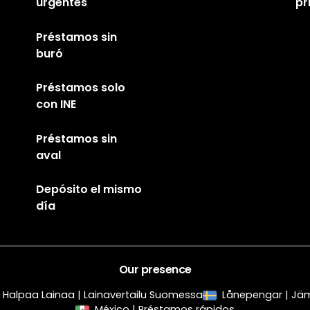
urgentes
pr
Préstamos sin
buró
Préstamos solo
con INE
Préstamos sin
aval
Depósito el mismo
día
Our presence
Halpaa Lainaa | Lainavertailu Suomessa
Lånepengar | Jämf
México | Préstamos rápidos