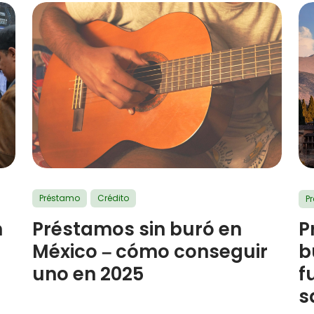
Préstamo
Crédito
P
Préstamos sin buró en
n
P
México – cómo conseguir
b
uno en 2025
f
s