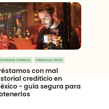
l Historial Crediticio
Préstamos Online
réstamos con mal
istorial crediticio en
éxico - guía segura para
btenerlos