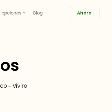
 opciones
Blog
Ahora
mos
o – Viviro