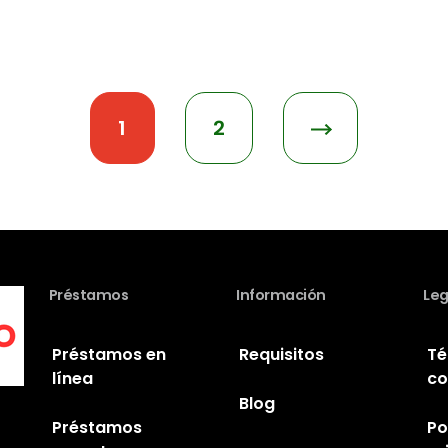
1
2
Préstamos
Información
Leg
Préstamos en
Requisitos
Té
línea
co
Blog
Préstamos
Po