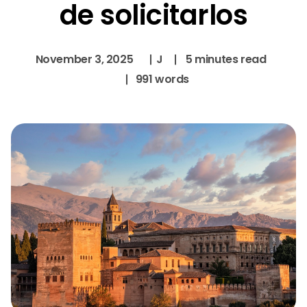
de solicitarlos
November 3, 2025
J
5
minutes read
991
words