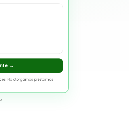
ente →
laces. No otorgamos préstamos
o.