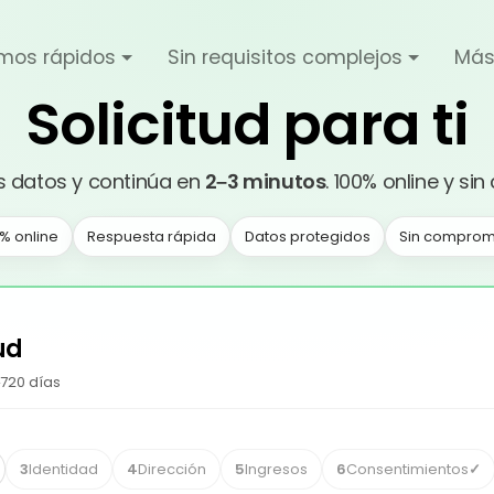
mos rápidos
Sin requisitos complejos
Más
Solicitud
para ti
s datos y continúa en
2–3 minutos
. 100% online y s
% online
Respuesta rápida
Datos protegidos
Sin comprom
ud
720
días
3
Identidad
4
Dirección
5
Ingresos
6
Consentimientos
✓