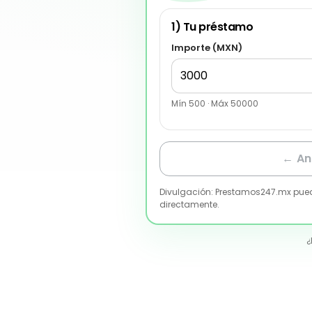
1) Tu préstamo
Importe (
MXN
)
Mín
500
· Máx
50000
← An
Divulgación: Prestamos247.mx puede
directamente.
¿