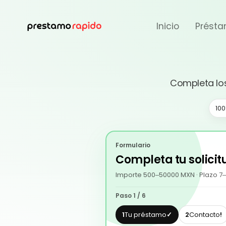
Inicio
Présta
Completa lo
100
Formulario
Completa tu solicit
Importe
500
–
50000
MXN
· Plazo
7
–
Paso
1
/
6
1
Tu préstamo
✓
2
Contacto
!